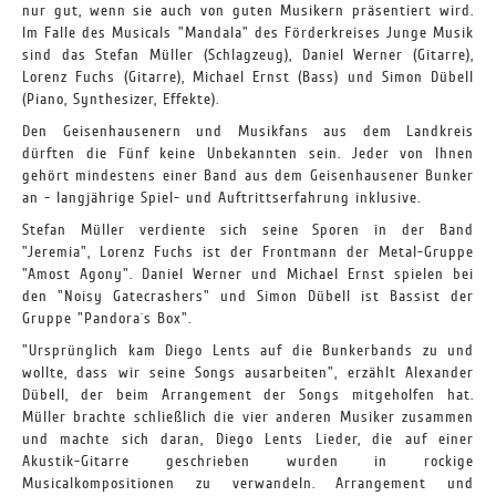
nur gut, wenn sie auch von guten Musikern präsentiert wird.
Im Falle des Musicals "Mandala" des Förderkreises Junge Musik
sind das Stefan Müller (Schlagzeug), Daniel Werner (Gitarre),
Lorenz Fuchs (Gitarre), Michael Ernst (Bass) und Simon Dübell
(Piano, Synthesizer, Effekte).
Den Geisenhausenern und Musikfans aus dem Landkreis
dürften die Fünf keine Unbekannten sein. Jeder von Ihnen
gehört mindestens einer Band aus dem Geisenhausener Bunker
an - langjährige Spiel- und Auftrittserfahrung inklusive.
Stefan Müller verdiente sich seine Sporen in der Band
"Jeremia", Lorenz Fuchs ist der Frontmann der Metal-Gruppe
"Amost Agony". Daniel Werner und Michael Ernst spielen bei
den "Noisy Gatecrashers" und Simon Dübell ist Bassist der
Gruppe "Pandora´s Box".
"Ursprünglich kam Diego Lents auf die Bunkerbands zu und
wollte, dass wir seine Songs ausarbeiten", erzählt Alexander
Dübell, der beim Arrangement der Songs mitgeholfen hat.
Müller brachte schließlich die vier anderen Musiker zusammen
und machte sich daran, Diego Lents Lieder, die auf einer
Akustik-Gitarre geschrieben wurden in rockige
Musicalkompositionen zu verwandeln. Arrangement und