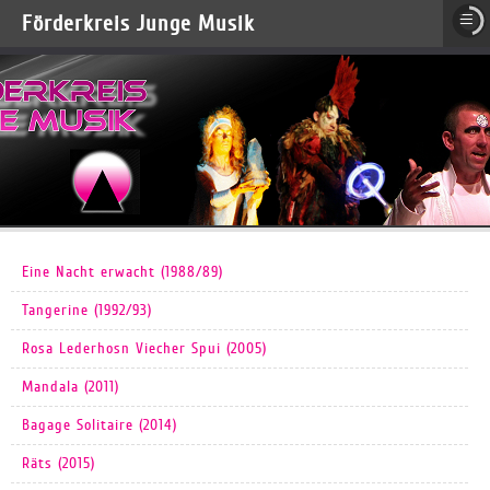
≡
Förderkreis Junge Musik
Eine Nacht erwacht (1988/89)
Tangerine (1992/93)
Rosa Lederhosn Viecher Spui (2005)
Mandala (2011)
Bagage Solitaire (2014)
Räts (2015)